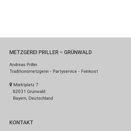
METZGEREI PRILLER – GRÜNWALD
Andreas Priller
Traditionsmetzgerei - Partyservice - Feinkost
Marktplatz 7
82031 Grünwald
Bayern, Deutschland
KONTAKT